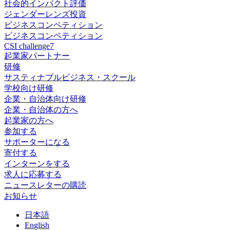
社会的インパクト評価
ジェンダーレンズ投資
ビジネスコンペティション
ビジネスコンペティション
CSI challenge7
起業家パートナー
研修
サスティナブルビジネス・スクール
学校向け研修
企業・自治体向け研修
企業・自治体の方へ
起業家の方へ
参加する
サポーターになる
寄付する
インターンをする
求人に応募する
ニュースレターの購読
お知らせ
日
本語
En
glish