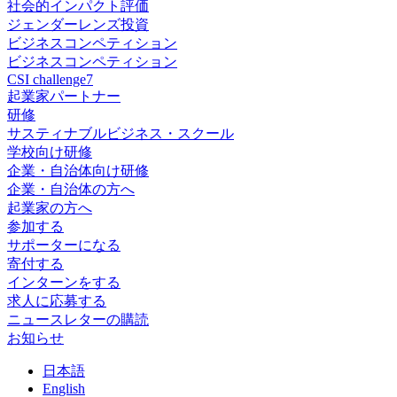
社会的インパクト評価
ジェンダーレンズ投資
ビジネスコンペティション
ビジネスコンペティション
CSI challenge7
起業家パートナー
研修
サスティナブルビジネス・スクール
学校向け研修
企業・自治体向け研修
企業・自治体の方へ
起業家の方へ
参加する
サポーターになる
寄付する
インターンをする
求人に応募する
ニュースレターの購読
お知らせ
日
本語
En
glish