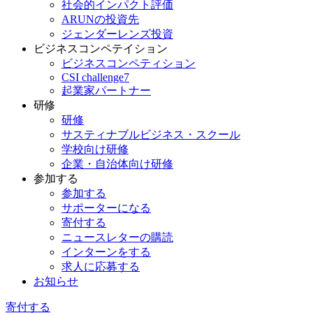
社会的インパクト評価
ARUNの投資先
ジェンダーレンズ投資
ビジネスコンペテイション
ビジネスコンペティション
CSI challenge7
起業家パートナー
研修
研修
サスティナブルビジネス・スクール
学校向け研修
企業・自治体向け研修
参加する
参加する
サポーターになる
寄付する
ニュースレターの購読
インターンをする
求人に応募する
お知らせ
寄付する