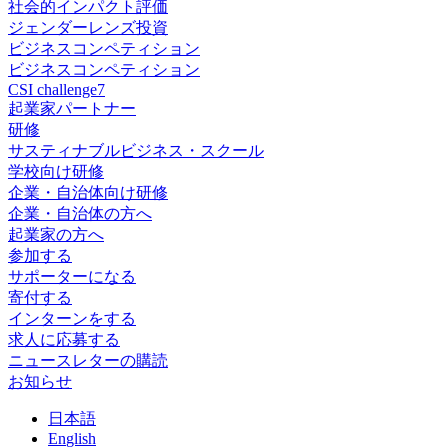
社会的インパクト評価
ジェンダーレンズ投資
ビジネスコンペティション
ビジネスコンペティション
CSI challenge7
起業家パートナー
研修
サスティナブルビジネス・スクール
学校向け研修
企業・自治体向け研修
企業・自治体の方へ
起業家の方へ
参加する
サポーターになる
寄付する
インターンをする
求人に応募する
ニュースレターの購読
お知らせ
日
本語
En
glish