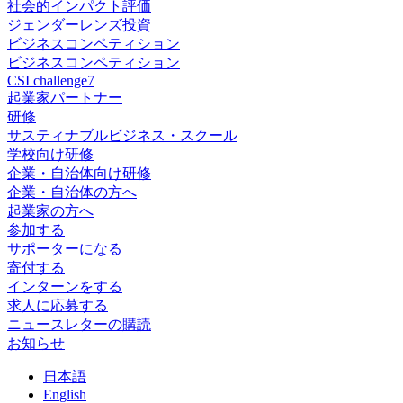
社会的インパクト評価
ジェンダーレンズ投資
ビジネスコンペティション
ビジネスコンペティション
CSI challenge7
起業家パートナー
研修
サスティナブルビジネス・スクール
学校向け研修
企業・自治体向け研修
企業・自治体の方へ
起業家の方へ
参加する
サポーターになる
寄付する
インターンをする
求人に応募する
ニュースレターの購読
お知らせ
日
本語
En
glish