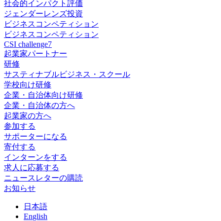
社会的インパクト評価
ジェンダーレンズ投資
ビジネスコンペティション
ビジネスコンペティション
CSI challenge7
起業家パートナー
研修
サスティナブルビジネス・スクール
学校向け研修
企業・自治体向け研修
企業・自治体の方へ
起業家の方へ
参加する
サポーターになる
寄付する
インターンをする
求人に応募する
ニュースレターの購読
お知らせ
日
本語
En
glish