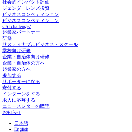
社会的インパクト評価
ジェンダーレンズ投資
ビジネスコンペティション
ビジネスコンペティション
CSI challenge7
起業家パートナー
研修
サスティナブルビジネス・スクール
学校向け研修
企業・自治体向け研修
企業・自治体の方へ
起業家の方へ
参加する
サポーターになる
寄付する
インターンをする
求人に応募する
ニュースレターの購読
お知らせ
日
本語
En
glish