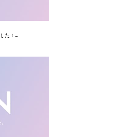
た！...