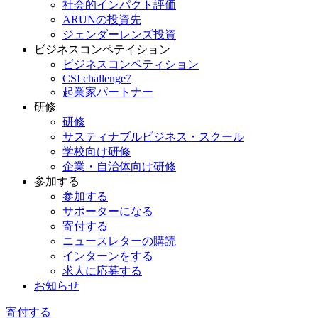
社会的インパクト評価
ARUNの投資先
ジェンダーレンズ投資
ビジネスコンペテイション
ビジネスコンペティション
CSI challenge7
起業家パートナー
研修
研修
サスティナブルビジネス・スクール
学校向け研修
企業・自治体向け研修
参加する
参加する
サポーターになる
寄付する
ニュースレターの購読
インターンをする
求人に応募する
お知らせ
寄付する