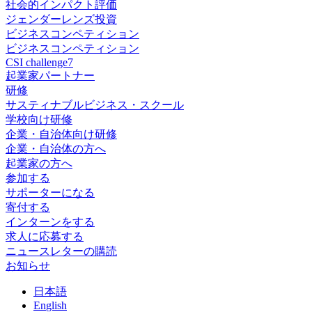
社会的インパクト評価
ジェンダーレンズ投資
ビジネスコンペティション
ビジネスコンペティション
CSI challenge7
起業家パートナー
研修
サスティナブルビジネス・スクール
学校向け研修
企業・自治体向け研修
企業・自治体の方へ
起業家の方へ
参加する
サポーターになる
寄付する
インターンをする
求人に応募する
ニュースレターの購読
お知らせ
日
本語
En
glish