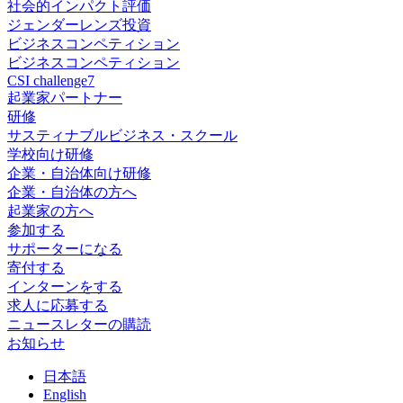
社会的インパクト評価
ジェンダーレンズ投資
ビジネスコンペティション
ビジネスコンペティション
CSI challenge7
起業家パートナー
研修
サスティナブルビジネス・スクール
学校向け研修
企業・自治体向け研修
企業・自治体の方へ
起業家の方へ
参加する
サポーターになる
寄付する
インターンをする
求人に応募する
ニュースレターの購読
お知らせ
日
本語
En
glish