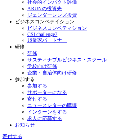
社会的インパクト評価
ARUNの投資先
ジェンダーレンズ投資
ビジネスコンペテイション
ビジネスコンペティション
CSI challenge7
起業家パートナー
研修
研修
サスティナブルビジネス・スクール
学校向け研修
企業・自治体向け研修
参加する
参加する
サポーターになる
寄付する
ニュースレターの購読
インターンをする
求人に応募する
お知らせ
寄付する