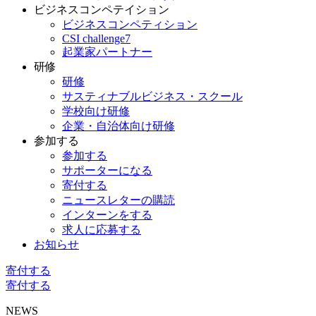
ビジネスコンペテイション
ビジネスコンペティション
CSI challenge7
起業家パートナー
研修
研修
サスティナブルビジネス・スクール
学校向け研修
企業・自治体向け研修
参加する
参加する
サポーターになる
寄付する
ニュースレターの購読
インターンをする
求人に応募する
お知らせ
寄付する
寄付する
NEWS