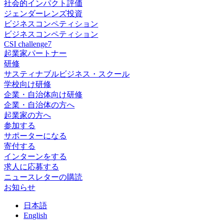
社会的インパクト評価
ジェンダーレンズ投資
ビジネスコンペティション
ビジネスコンペティション
CSI challenge7
起業家パートナー
研修
サスティナブルビジネス・スクール
学校向け研修
企業・自治体向け研修
企業・自治体の方へ
起業家の方へ
参加する
サポーターになる
寄付する
インターンをする
求人に応募する
ニュースレターの購読
お知らせ
日
本語
En
glish