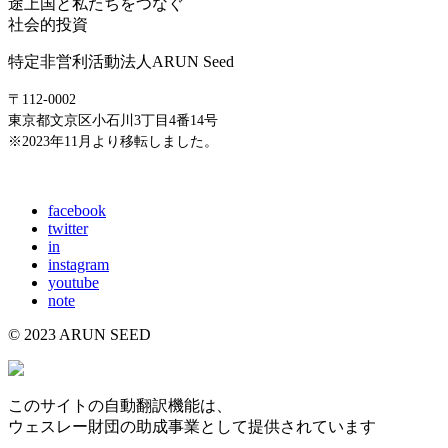
途上国と私たちをつなぐ
社会的投資
特定非営利活動法人ARUN Seed
〒112-0002
東京都文京区小石川3丁目4番14号
※2023年11月より移転しました。
E-mail: info@arunseed.jp
facebook
twitter
in
instagram
youtube
note
© 2023 ARUN SEED
このサイトの自動翻訳機能は、
ウェスレー財団の助成事業として提供されています