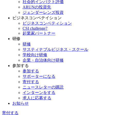
社会的インパクト評価
ARUNの投資先
ジェンダーレンズ投資
ビジネスコンペテイション
ビジネスコンペティション
CSI challenge7
起業家パートナー
研修
研修
サスティナブルビジネス・スクール
学校向け研修
企業・自治体向け研修
参加する
参加する
サポーターになる
寄付する
ニュースレターの購読
インターンをする
求人に応募する
お知らせ
寄付する