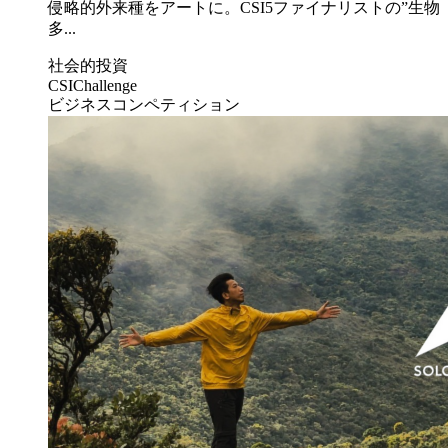
侵略的外来種をアートに。CSI5ファイナリストの”生物
多...
社会的投資
CSIChallenge
ビジネスコンペティション