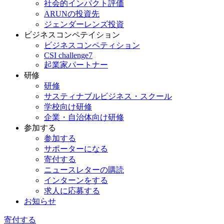
社会的インパクト評価
ARUNの投資先
ジェンダーレンズ投資
ビジネスコンペテイション
ビジネスコンペティション
CSI challenge7
起業家パートナー
研修
研修
サスティナブルビジネス・スクール
学校向け研修
企業・自治体向け研修
参加する
参加する
サポーターになる
寄付する
ニュースレターの購読
インターンをする
求人に応募する
お知らせ
寄付する