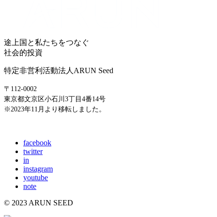
途上国と私たちをつなぐ
社会的投資
特定非営利活動法人ARUN Seed
〒112-0002
東京都文京区小石川3丁目4番14号
※2023年11月より移転しました。
E-mail: info@arunseed.jp
facebook
twitter
in
instagram
youtube
note
© 2023 ARUN SEED