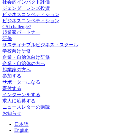
社会的インパクト評価
ジェンダーレンズ投資
ビジネスコンペティション
ビジネスコンペティション
CSI challenge7
起業家パートナー
研修
サスティナブルビジネス・スクール
学校向け研修
企業・自治体向け研修
企業・自治体の方へ
起業家の方へ
参加する
サポーターになる
寄付する
インターンをする
求人に応募する
ニュースレターの購読
お知らせ
日
本語
En
glish