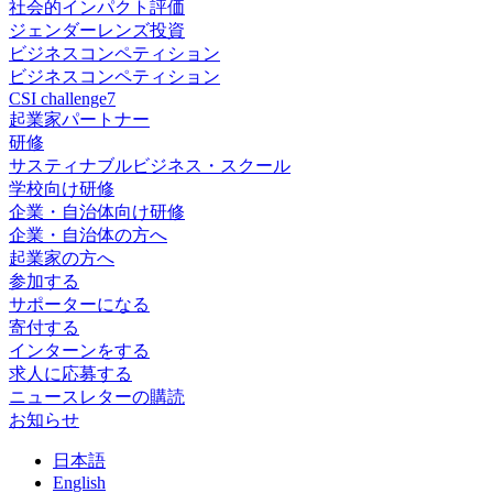
社会的インパクト評価
ジェンダーレンズ投資
ビジネスコンペティション
ビジネスコンペティション
CSI challenge7
起業家パートナー
研修
サスティナブルビジネス・スクール
学校向け研修
企業・自治体向け研修
企業・自治体の方へ
起業家の方へ
参加する
サポーターになる
寄付する
インターンをする
求人に応募する
ニュースレターの購読
お知らせ
日
本語
En
glish