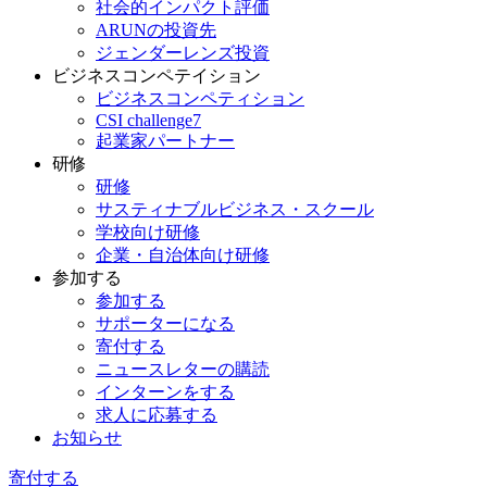
社会的インパクト評価
ARUNの投資先
ジェンダーレンズ投資
ビジネスコンペテイション
ビジネスコンペティション
CSI challenge7
起業家パートナー
研修
研修
サスティナブルビジネス・スクール
学校向け研修
企業・自治体向け研修
参加する
参加する
サポーターになる
寄付する
ニュースレターの購読
インターンをする
求人に応募する
お知らせ
寄付する