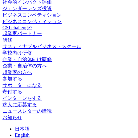
社会的インパクト評価
ジェンダーレンズ投資
ビジネスコンペティション
ビジネスコンペティション
CSI challenge7
起業家パートナー
研修
サスティナブルビジネス・スクール
学校向け研修
企業・自治体向け研修
企業・自治体の方へ
起業家の方へ
参加する
サポーターになる
寄付する
インターンをする
求人に応募する
ニュースレターの購読
お知らせ
日
本語
En
glish