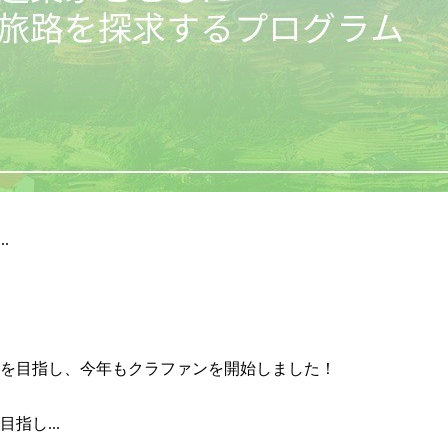
.
指し...