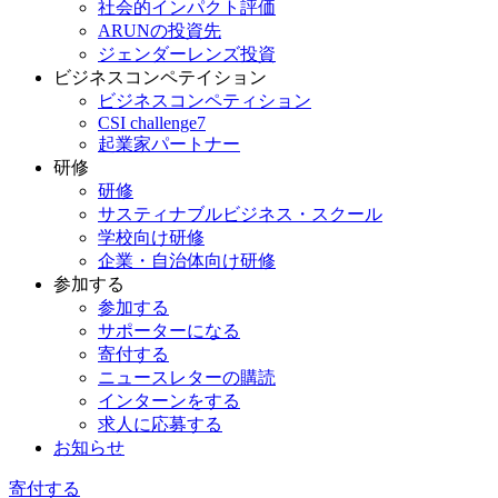
社会的インパクト評価
ARUNの投資先
ジェンダーレンズ投資
ビジネスコンペテイション
ビジネスコンペティション
CSI challenge7
起業家パートナー
研修
研修
サスティナブルビジネス・スクール
学校向け研修
企業・自治体向け研修
参加する
参加する
サポーターになる
寄付する
ニュースレターの購読
インターンをする
求人に応募する
お知らせ
寄付する