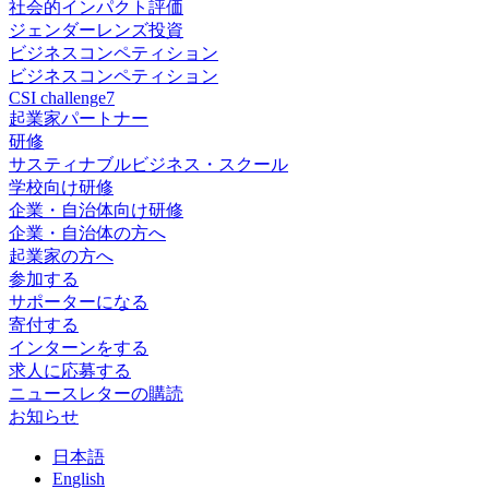
社会的インパクト評価
ジェンダーレンズ投資
ビジネスコンペティション
ビジネスコンペティション
CSI challenge7
起業家パートナー
研修
サスティナブルビジネス・スクール
学校向け研修
企業・自治体向け研修
企業・自治体の方へ
起業家の方へ
参加する
サポーターになる
寄付する
インターンをする
求人に応募する
ニュースレターの購読
お知らせ
日
本語
En
glish