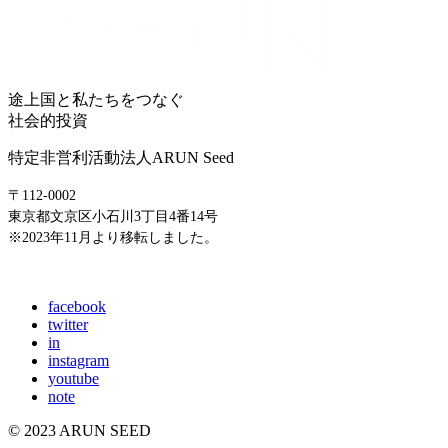
途上国と私たちをつなぐ
社会的投資
特定非営利活動法人ARUN Seed
〒112-0002
東京都文京区小石川3丁目4番14号
※2023年11月より移転しました。
E-mail: info@arunseed.jp
facebook
twitter
in
instagram
youtube
note
© 2023 ARUN SEED