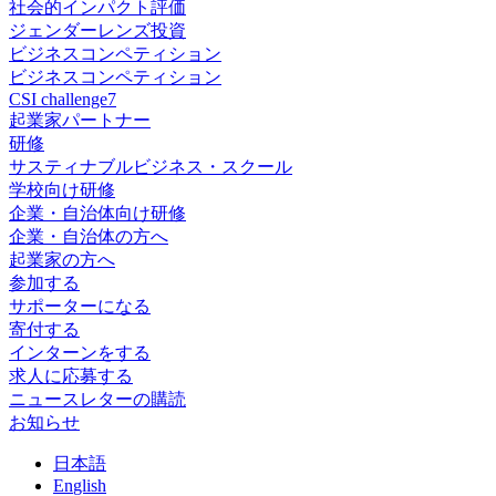
社会的インパクト評価
ジェンダーレンズ投資
ビジネスコンペティション
ビジネスコンペティション
CSI challenge7
起業家パートナー
研修
サスティナブルビジネス・スクール
学校向け研修
企業・自治体向け研修
企業・自治体の方へ
起業家の方へ
参加する
サポーターになる
寄付する
インターンをする
求人に応募する
ニュースレターの購読
お知らせ
日
本語
En
glish