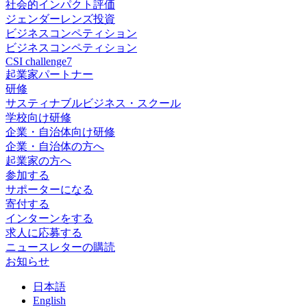
社会的インパクト評価
ジェンダーレンズ投資
ビジネスコンペティション
ビジネスコンペティション
CSI challenge7
起業家パートナー
研修
サスティナブルビジネス・スクール
学校向け研修
企業・自治体向け研修
企業・自治体の方へ
起業家の方へ
参加する
サポーターになる
寄付する
インターンをする
求人に応募する
ニュースレターの購読
お知らせ
日
本語
En
glish