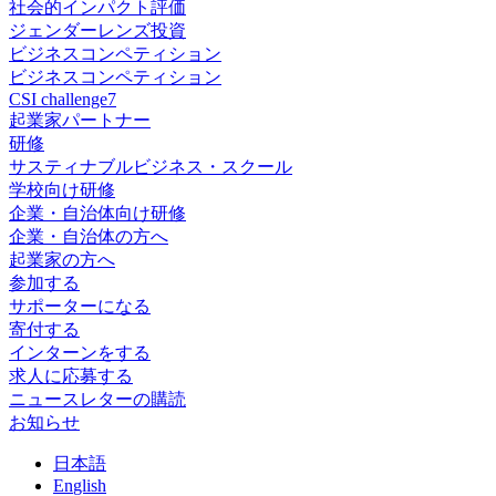
社会的インパクト評価
ジェンダーレンズ投資
ビジネスコンペティション
ビジネスコンペティション
CSI challenge7
起業家パートナー
研修
サスティナブルビジネス・スクール
学校向け研修
企業・自治体向け研修
企業・自治体の方へ
起業家の方へ
参加する
サポーターになる
寄付する
インターンをする
求人に応募する
ニュースレターの購読
お知らせ
日
本語
En
glish