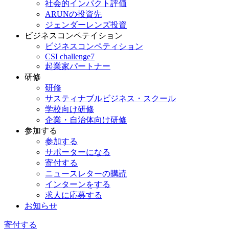
社会的インパクト評価
ARUNの投資先
ジェンダーレンズ投資
ビジネスコンペテイション
ビジネスコンペティション
CSI challenge7
起業家パートナー
研修
研修
サスティナブルビジネス・スクール
学校向け研修
企業・自治体向け研修
参加する
参加する
サポーターになる
寄付する
ニュースレターの購読
インターンをする
求人に応募する
お知らせ
寄付する