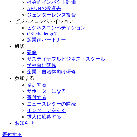
社会的インパクト評価
ARUNの投資先
ジェンダーレンズ投資
ビジネスコンペテイション
ビジネスコンペティション
CSI challenge7
起業家パートナー
研修
研修
サスティナブルビジネス・スクール
学校向け研修
企業・自治体向け研修
参加する
参加する
サポーターになる
寄付する
ニュースレターの購読
インターンをする
求人に応募する
お知らせ
寄付する