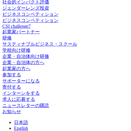
社会的インパクト評価
ジェンダーレンズ投資
ビジネスコンペティション
ビジネスコンペティション
CSI challenge7
起業家パートナー
研修
サスティナブルビジネス・スクール
学校向け研修
企業・自治体向け研修
企業・自治体の方へ
起業家の方へ
参加する
サポーターになる
寄付する
インターンをする
求人に応募する
ニュースレターの購読
お知らせ
日
本語
En
glish