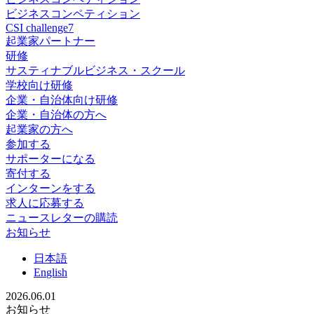
ビジネスコンペティション
CSI challenge7
起業家パートナー
研修
サスティナブルビジネス・スクール
学校向け研修
企業・自治体向け研修
企業・自治体の方へ
起業家の方へ
参加する
サポーターになる
寄付する
インターンをする
求人に応募する
ニュースレターの購読
お知らせ
日
本語
En
glish
2026.06.01
お知らせ