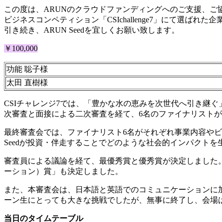
この度は、
ARUNのクラウドファンディングへのご支援、ご
ビジネスコンペティション「CSIchallenge7」にて選ば
引き続き、ARUN Seedを宜しくお願い致します。
￥100,000
功能 聡子様
太田 直樹様
CSIチャレンジ7では、「豊かな水の恵みを次世代へ引き継
次審査と面接による二次審査を経て、6名のファイナリスト
最終審査会では、ファイナリスト6名がそれぞれ事業内容やビ
Seedが投資・伴走することでどのような社会的インパクト
審査員による議論を経て、最優秀賞と優秀賞が決定しました。ま
ーション）賞」も決定しました。
また、本審査会は、日本語と英語でのコミュニケーションに加
ーン生にとっても大きな挑戦でしたが、無事に終了し、会場
当日の
タイムテーブル