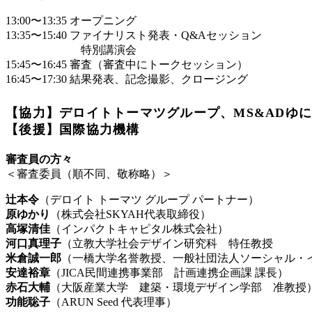
13:00〜13:35
オープニング
13:35〜15:40
ファイナリスト発表・Q&Aセッション
特別講演会
15:45〜16:45
審査（審査中にトークセッション）
16:45〜17:30
結果発表、記念撮影、クロージング
【協力】デロイトトーマツグループ、MS&ADゆ
【後援】国際協力機構
審査員の方々
＜
審査委員（順不同、敬称略）＞
辻本令
（デロイト トーマツ グループ パートナー）
原ゆかり
（株式会社SKYAH代表取締役）
高塚清佳
（インパクトキャピタル株式会社）
河口真理子
（立教大学社会デザイン研究科 特任教授
米倉誠一郎
（一橋大学名誉教授、一般社団法人ソーシャル・
安達裕章
（JICA民間連携事業部 計画連携企画課 課長）
赤石大輔
（大阪産業大学 建築・環境デザイン学部 准教授
功能聡子
（ARUN Seed 代表理事）