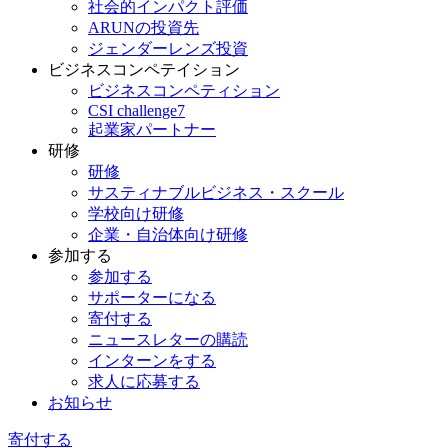
社会的インパクト評価
ARUNの投資先
ジェンダーレンズ投資
ビジネスコンペテイション
ビジネスコンペティション
CSI challenge7
起業家パートナー
研修
研修
サスティナブルビジネス・スクール
学校向け研修
企業・自治体向け研修
参加する
参加する
サポーターになる
寄付する
ニュースレターの購読
インターンをする
求人に応募する
お知らせ
寄付する